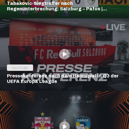
Tabakovic-Siegtreffer nach
Regenunterbrechung: Salzburg – Pafos |
Highlights | Europa League Q3
YOUTUBE
Pressekonferenz nach dem Heimspiel in Q3 der
UEFA Europa League