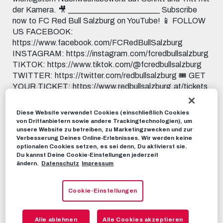
der Kamera. 🎥 _______________________ Subscribe
now to FC Red Bull Salzburg on YouTube! 📱 FOLLOW
US FACEBOOK:
https://www.facebook.com/FCRedBullSalzburg
INSTAGRAM: https://instagram.com/fcredbullsalzburg
TIKTOK: https://www.tiktok.com/@fcredbullsalzburg
TWITTER: https://twitter.com/redbullsalzburg 🎟️ GET
YOUR TICKET: https://www.redbullsalzburg.at/tickets
RBS-TV
13. MÄRZ 2025
Diese Website verwendet Cookies (einschließlich Cookies
von Drittanbietern sowie andere Trackingtechnologien), um
unsere Website zu betreiben, zu Marketingzwecken und zur
Verbesserung Deines Online-Erlebnisses. Wir werden keine
Dieses Video teilen:
optionalen Cookies setzen, es sei denn, Du aktivierst sie.
Tweet
Du kannst Deine Cookie-Einstellungen jederzeit
ändern.
Datenschutz
Impressum
EMPFOHLENE VIDEOS
RBS-TV
Cookie-Einstellungen
Unter den besten 16 Europas |
Youth League Story 2023/24
Alle ablehnen
Alle Cookies akzeptieren