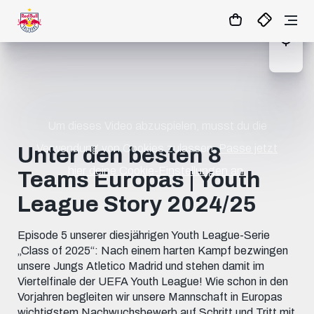
1:0
MATCHCENTER
Um dieses Video abzuspielen, musst du die
Verwendung von Cookies zulassen.
Passe jetzt
Unter den besten 8
hier deine Cookie-Einstellungen an.
Teams Europas | Youth
League Story 2024/25
Episode 5 unserer diesjährigen Youth League-Serie
„Class of 2025“: Nach einem harten Kampf bezwingen
unsere Jungs Atletico Madrid und stehen damit im
Viertelfinale der UEFA Youth League! Wie schon in den
Vorjahren begleiten wir unsere Mannschaft in Europas
wichtigstem Nachwuchsbewerb auf Schritt und Tritt mit