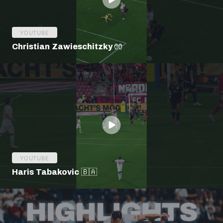
YOUTUBE
Christian Zawieschitzky 🧤
YOUTUBE
Haris Tabakovic 🇧🇦