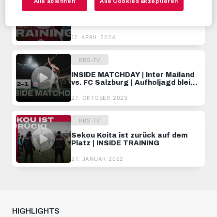
Alle ablehnen
Alle Cookies akzeptieren
Cinels erste Trainingseinheit ⚽︎ |
INSIDE TRAINING
17. APRIL 2024
RBS-TV
INSIDE MATCHDAY | Inter Mailand
vs. FC Salzburg | Aufholjagd bleibt
unbelohnt 🏃
27. OKTOBER 2023
RBS-TV
Sekou Koita ist zurück auf dem
Platz | INSIDE TRAINING
27. JANUAR 2022
HIGHLIGHTS