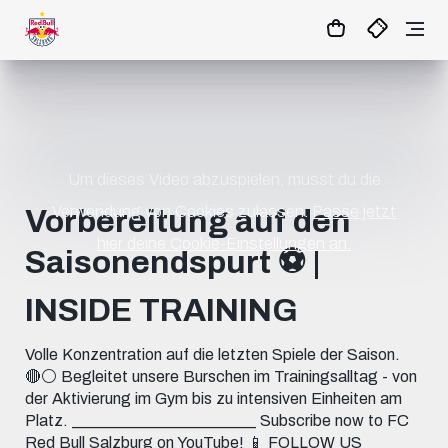
01
:
12
:
24
- : -
MATCHCENTER
Um dieses Video abzuspielen, musst du die
Verwendung von Cookies zulassen.
Passe jetzt
Vorbereitung auf den
hier deine Cookie-Einstellungen an.
Saisonendspurt ⚽️ |
INSIDE TRAINING
Volle Konzentration auf die letzten Spiele der Saison.
🔴⚪️ Begleitet unsere Burschen im Trainingsalltag - von
der Aktivierung im Gym bis zu intensiven Einheiten am
Platz. _______________________ Subscribe now to FC
Red Bull Salzburg on YouTube! 📱 FOLLOW US