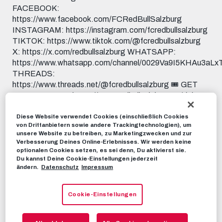
FACEBOOK:
https://www.facebook.com/FCRedBullSalzburg
INSTAGRAM: https://instagram.com/fcredbullsalzburg
TIKTOK: https://www.tiktok.com/@fcredbullsalzburg
X: https://x.com/redbullsalzburg WHATSAPP:
https://www.whatsapp.com/channel/0029Va9I5KHAu3aL
THREADS:
https://www.threads.net/@fcredbullsalzburg 🎟️ GET
YOUR TICKET: https://www.redbullsalzburg.at/tickets
🎒 FANSHOP: https://www.redbullshop.com/de-int/rb-
salzburg/
Diese Website verwendet Cookies (einschließlich Cookies
von Drittanbietern sowie andere Trackingtechnologien), um
unsere Website zu betreiben, zu Marketingzwecken und zur
RBS-TV
08. MAI 2026
Verbesserung Deines Online-Erlebnisses. Wir werden keine
optionalen Cookies setzen, es sei denn, Du aktivierst sie.
Du kannst Deine Cookie-Einstellungen jederzeit
ändern.
Datenschutz
Impressum
Dieses Video teilen:
Tweet
Cookie-Einstellungen
EMPFOHLENE VIDEOS
RBS-TV