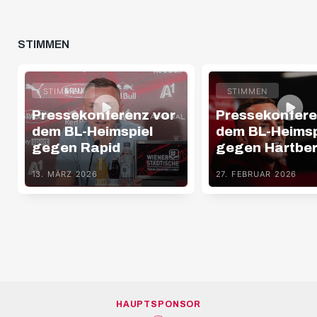
STIMMEN
STIMMEN
STIMMEN
Pressekonferenz vor
Pressekonfere
dem BL-Heimspiel
dem BL-Heimsp
gegen Rapid
gegen Hartbe
13. MÄRZ 2026
27. FEBRUAR 2026
HAUPTSPONSOR