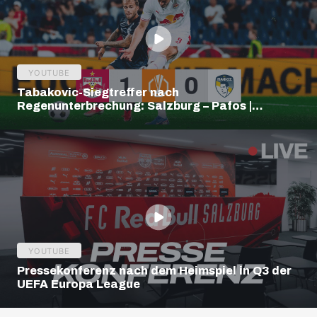
YOUTUBE
Tabakovic-Siegtreffer nach
Regenunterbrechung: Salzburg – Pafos |
Highlights | Europa League Q3
YOUTUBE
Pressekonferenz nach dem Heimspiel in Q3 der
UEFA Europa League