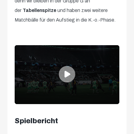
denn wir bleiben in der Gruppe G an
der
Tabellenspitze
und haben zwei weitere
Matchbälle für den Aufstieg in die K.-o.-Phase.
0
seconds
Spielbericht
of