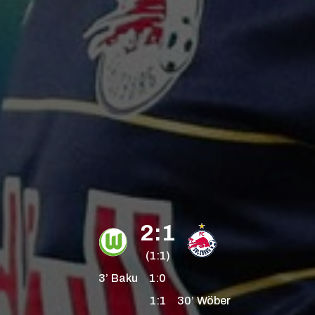
2:1
(1:1)
3’
Baku
1:0
1:1
30’
Wöber