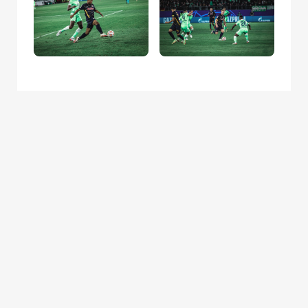
Der Start von Hälfte zwei ließ eigentlich Gutes
verheißen. Unsere Offensive setzte die
Wolfsburger Abwehr
mit ihrer
Geschwindigkeit
unter Druck
. Leider verfehlte
Adeyemis Abschluss in Bedrängnis das Tor
abermals um wenige Zentimeter (50.). Kurze
Zeit später kam Okafor aus vielversprechender
Position zu einer Chance, konnte Casteels aber
leider nicht fordern (54.).