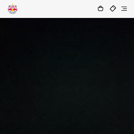
20
:
25
:
18
- : -