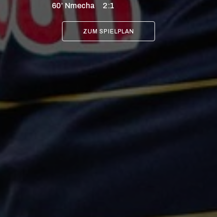
60’
Nmecha
2:1
ZUM SPIELPLAN