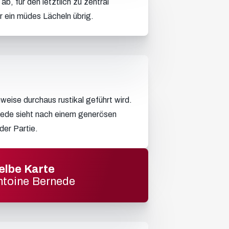
b, für den letztlich zu zentral
r ein müdes Lächeln übrig.
eise durchaus rustikal geführt wird.
ede sieht nach einem generösen
der Partie.
elbe Karte
ntoine Bernede