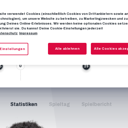
+6
ite verwendet Cookies (einschließlich Cookies von Drittanbietern sowie a
chnologien), um unsere Website zu betreiben, zu Marketingzwecken und zu
+9
ng Deines Online-Erlebnisses. Wir werden keine optionalen Cookies setzen
ktivierst sie. Du kannst Deine Cookie-Einstellungen jederzeit
35
tenschutz
Impressum
37
10
0
Alle ablehnen
Alle Cookies akze
Einstellungen
9’
62’
72’
89
HZ
0
5
29
Statistiken
Spieltag
Spielbericht