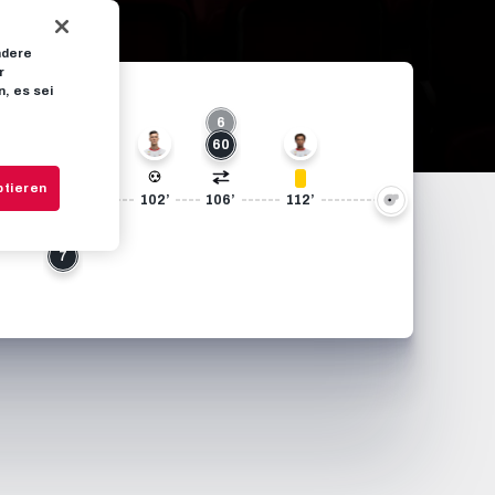
ndere
r
, es sei
6
30
10
60
ptieren
’
94’
102’
106’
112’
7