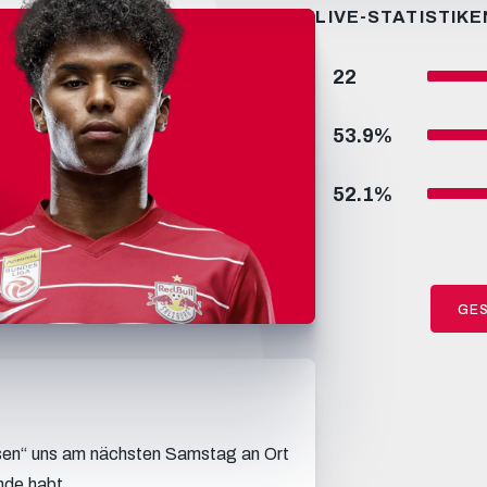
LIVE-STATISTIKE
22
53.9
%
52.1
%
GES
lesen“ uns am nächsten Samstag an Ort
ände habt.