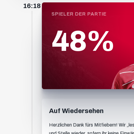
16:18
SPIELER DER PARTIE
49
%
Auf Wiedersehen
Herzlichen Dank fürs Mitfiebern! Wir „
und Stelle wieder, sofern ihr keine Einw