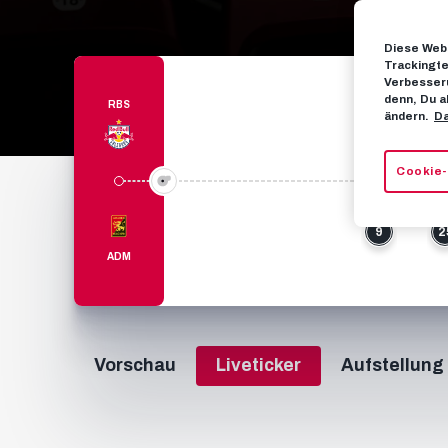
Diese Webs
Trackingte
Verbesseru
denn, Du a
RBS
ändern.
Da
Cookie-
34’
3
9
2
ADM
Vorschau
Liveticker
Aufstellung