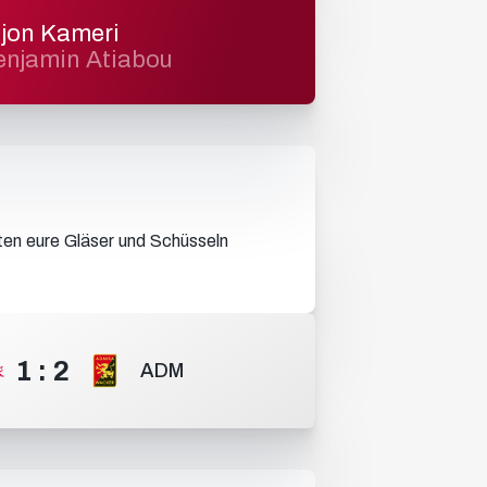
ijon Kameri
enjamin Atiabou
sten eure Gläser und Schüsseln
1
:
2
ADM