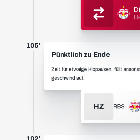
D
B
105’
Pünktlich zu Ende
Zeit für etwaige Klopausen, füllt anson
geschwind auf.
HZ
RBS
102’