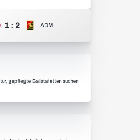
1
:
2
ADM
tur, gepflegte Ballstafetten suchen