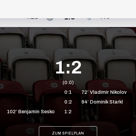
11
1:0
RBS
PAF
+6
+9
9
1:2
30
(0:0)
+6
0:1
72’
Vladimir
Nikolov
+9
0:2
94’
Dominik
Starkl
102’
Benjamin
Sesko
1:2
17
6
ZUM SPIELPLAN