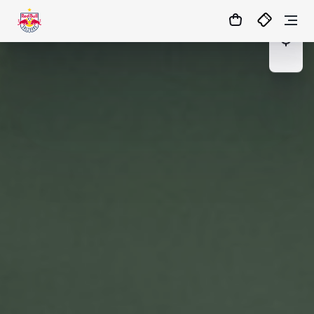
07
:
33
:
30
- : -