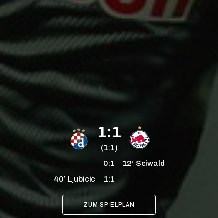
1:1
(1:1)
0:1
12’
Seiwald
40’
Ljubicic
1:1
ZUM SPIELPLAN