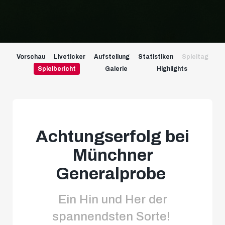
Vorschau
Liveticker
Aufstellung
Statistiken
Spieltag
Spielbericht
Galerie
Highlights
Achtungserfolg bei
Münchner
Generalprobe
Ein Hin und Her der
spannendsten Sorte!