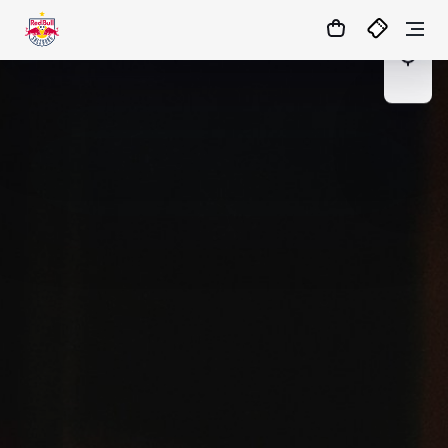
04
:
50
:
24
- : -