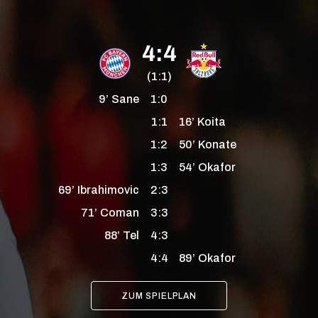
4:4
(1:1)
9’
Sane
1:0
1:1
16’
Koita
1:2
50’
Konate
1:3
54’
Okafor
69’
Ibrahimovic
2:3
71’
Coman
3:3
88’
Tel
4:3
4:4
89’
Okafor
ZUM SPIELPLAN