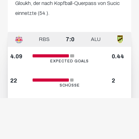
Gloukh, der nach Kopfball-Querpass von Sucic
einnetzte (54.).
7:0
RBS
ALU
4.09
0.44
EXPECTED GOALS
22
2
SCHÜSSE
77.5%
22.5%
BALLBESITZ
48.2%
51.8%
ZWEIKAMPFQUOTE