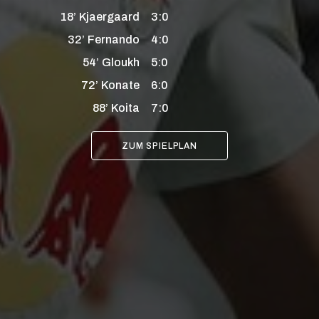
18’
Kjaergaard
3:0
32’
Fernando
4:0
54’
Gloukh
5:0
72’
Konate
6:0
88’
Koita
7:0
ZUM SPIELPLAN