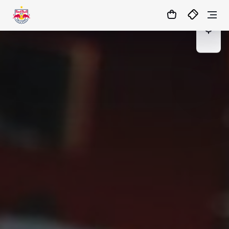
05
:
41
:
19
- : -