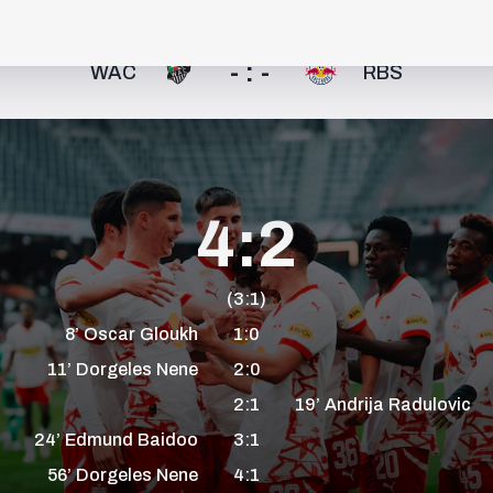
- : -
WAC
RBS
4:2
(3:1)
8’
Oscar
Gloukh
1:0
11’
Dorgeles
Nene
2:0
2:1
19’
Andrija
Radulovic
24’
Edmund
Baidoo
3:1
56’
Dorgeles
Nene
4:1