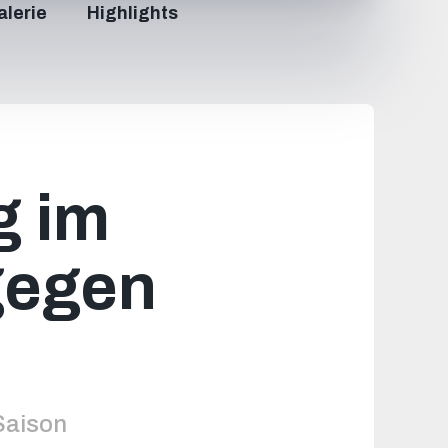
alerie
Highlights
g im
gegen
Saison