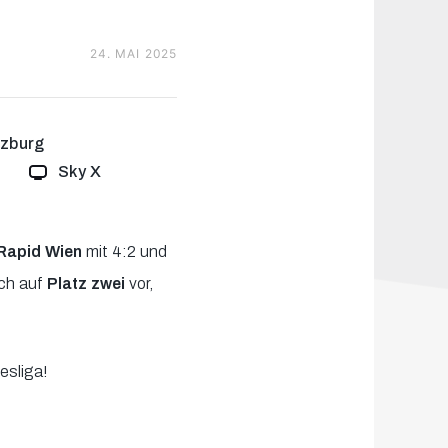
24. MAI 2025
lzburg
Sky X
Rapid Wien
mit 4:2 und
och auf
Platz zwei
vor,
esliga!