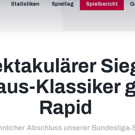
9
Statistiken
Spieltag
Spielbericht
G
99
+2
48
22
+2
ktakulärer Sie
aus-Klassiker 
Rapid
hnlicher Abschluss unserer Bundesliga-