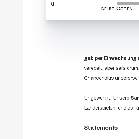
0
GELBE KARTEN
gab per Einwechslung 
veredelt, aber sei’s drum
Chancenplus unsererseit
Ungewohnt: Unsere
Sai
Länderspielen, ehe es f
Statements