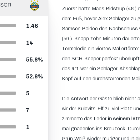
SCR
Zuerst hatte Mads Bidstrup (48.) 
dem Fuß, bevor Alex Schlager zu 
1.46
Samson Baidoo den Nachschuss von
(50.). Knapp zehn Minuten dauerte
14
Tormelodie ein viertes Mal ertönte
den SCR-Keeper perfekt überlupft
55.6%
das 4:1 war ein Schlager-Abschlag
52.6%
Kopf auf den durchstartenden Mali
5
Die Antwort der Gäste blieb nicht a
wir der Kulovits-Elf zu viel Platz u
7
zimmerte das Leder
in seinem letz
1
mal gnadenlos ins Kreuzeck. Durch
Grün-Weiß wieder mutiger und in e