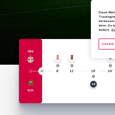
Diese Webs
Trackingte
Verbesseru
denn, Du a
ändern.
Da
Cookie-
RBS
30
45
20
8’
11’
19’
24’
49
SCR