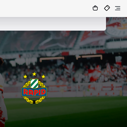
+2
21
9