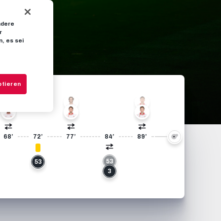
+2
ndere
r
20
, es sei
24
+2
ptieren
30
4
37
11
44
38
68’
72’
77’
84’
89’
53
53
3