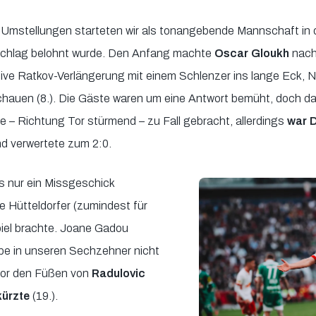
r Umstellungen starteten wir als tonangebende Mannschaft in 
lschlag belohnt wurde. Den Anfang machte
Oscar Gloukh
nach 
sive Ratkov-Verlängerung mit einem Schlenzer ins lange Eck, 
schauen (8.). Die Gäste waren um eine Antwort bemüht, doch da
e – Richtung Tor stürmend – zu Fall gebracht, allerdings
war 
d verwertete zum 2:0.
es nur ein Missgeschick
ie Hütteldorfer (zumindest für
piel brachte. Joane Gadou
be in unseren Sechzehner nicht
 vor den Füßen von
Radulovic
kürzte
(19.).