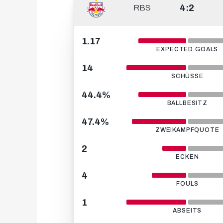
4:2
RBS
1.17
EXPECTED GOALS
14
SCHÜSSE
44.4%
BALLBESITZ
47.4%
ZWEIKAMPFQUOTE
2
ECKEN
4
FOULS
1
ABSEITS