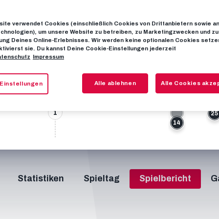
ite verwendet Cookies (einschließlich Cookies von Drittanbietern sowie a
chnologien), um unsere Website zu betreiben, zu Marketingzwecken und zu
+1
ng Deines Online-Erlebnisses. Wir werden keine optionalen Cookies setzen
ktivierst sie. Du kannst Deine Cookie-Einstellungen jederzeit
21
27
tenschutz
Impressum
29
27
24
8
0
Alle ablehnen
Alle Cookies akze
Einstellungen
35’
53’
57’
66’
72
HZ
1
25
14
Statistiken
Spieltag
Spielbericht
G