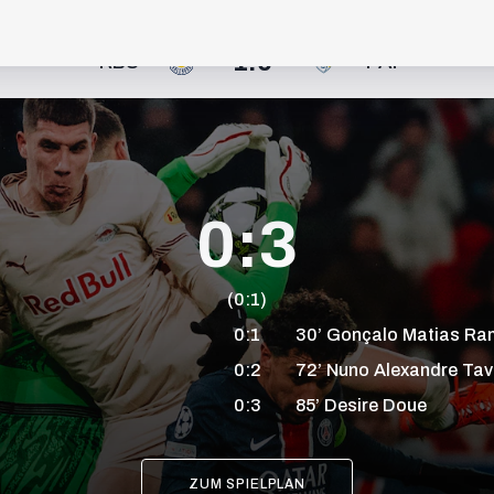
1:0
RBS
PAF
0:3
(0:1)
0:1
30’
Gonçalo
Matias
Ra
0:2
72’
Nuno
Alexandre
Tav
0:3
85’
Desire
Doue
+1
49
ZUM SPIELPLAN
10