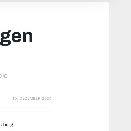
egen
ble
10. DEZEMBER 2024
lzburg