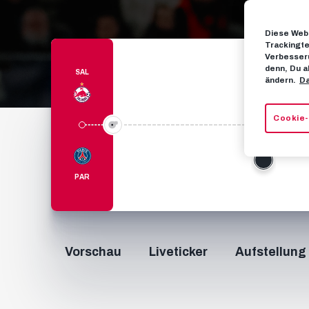
Diese Webs
Trackingte
Verbesseru
denn, Du a
SAL
ändern.
Da
Cookie-
30’
PAR
Vorschau
Liveticker
Aufstellung