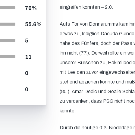
eingreifen konnten – 2:0.
70%
55.6%
Aufs Tor von Donnarumma kam h
etwas zu, lediglich Daouda Guindo
5
nahe des Fünfers, doch der Pass 
ihn nicht (77.). Derweil rollte ein we
11
unserer Burschen zu, Hakimi bed
mit Lee den zuvor eingewechselten 
0
stehend abziehen konnte und maßg
0
(85.). Amar Dedic und Goalie Schla
zu verdanken, dass PSG nicht no
konnte.
Durch die heutige 0:3-Niederlage 