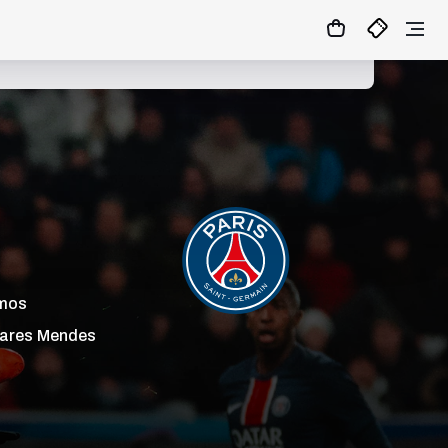
mos
ares
Mendes
+1
18
16