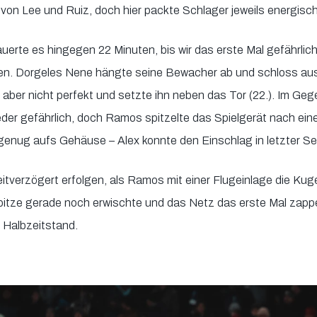
 von Lee und Ruiz, doch hier packte Schlager jeweils energisch
auerte es hingegen 22 Minuten, bis wir das erste Mal gefährli
. Dorgeles Nene hängte seine Bewacher ab und schloss aus
ll aber nicht perfekt und setzte ihn neben das Tor (22.). Im G
der gefährlich, doch Ramos spitzelte das Spielgerät nach ein
 genug aufs Gehäuse – Alex konnte den Einschlag in letzter S
 zeitverzögert erfolgen, als Ramos mit einer Flugeinlage die Ku
itze gerade noch erwischte und das Netz das erste Mal zappeln
 Halbzeitstand.