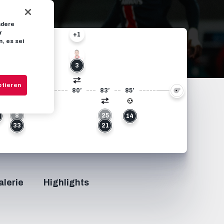
ndere
r
+1
, es sei
30
7
3
ptieren
’
73’
75’
80’
83’
85’
8
25
14
33
21
alerie
Highlights