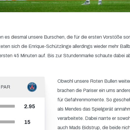
n es diesmal unsere Burschen, die für die ersten Vorstöße sor
teten sich die Enrique-Schützlinge allerdings wieder mehr Ball
n ersten 45 Minuten auf. Bis zur Stundenmarke schaute dabei a
Obwohl unsere Roten Bullen weiter
PAR
brachen die Pariser ein ums ander
für Gefahrenmomente. So gescheh
2.95
als Mendes das Spielgerät annahm
verarbeitete. Dabei narrte er sow
15
auch Mads Bidstrup, die beide ni