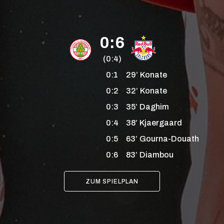
0:6
(0:4)
0:1
29’
Konate
0:2
32’
Konate
0:3
35’
Daghim
0:4
38’
Kjaergaard
0:5
63’
Gourna-Douath
0:6
83’
Diambou
ZUM SPIELPLAN