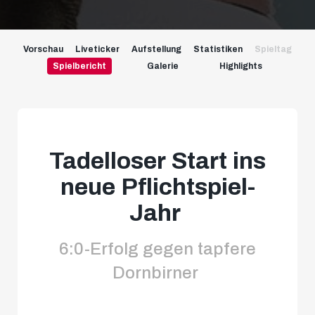
Vorschau
Liveticker
Aufstellung
Statistiken
Spieltag
Spielbericht
Galerie
Highlights
Tadelloser Start ins
neue Pflichtspiel-
Jahr
6:0-Erfolg gegen tapfere
Dornbirner