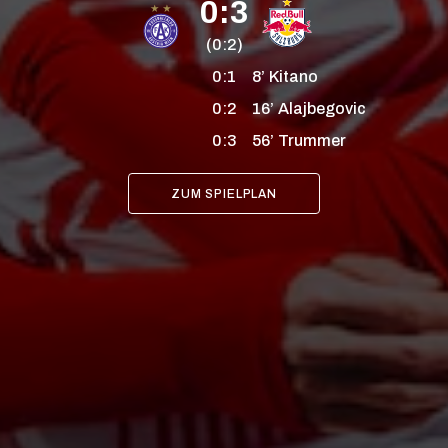
0:3
(0:2)
0:1
8’
Kitano
0:2
16’
Alajbegovic
0:3
56’
Trummer
ZUM SPIELPLAN