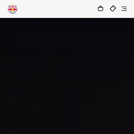
15
:
31
:
05
- : -