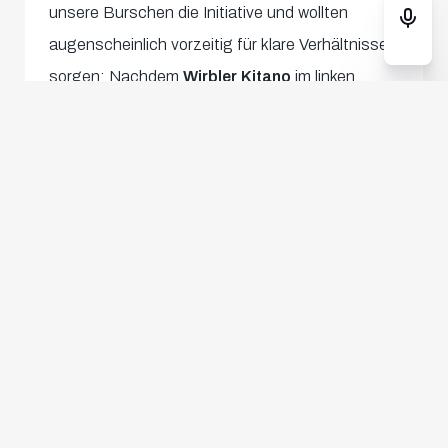
unsere Burschen die Initiative und wollten
augenscheinlich vorzeitig für klare Verhältnisse
sorgen: Nachdem
Wirbler Kitano
im linken
Halbfeld die Kugel erobert und anschließend
mehrere Gegenspieler zu Slalomstangen
degradiert hatte, kam ein Zuckerpass auf die
Gegenseite. Dort empfing
Tim Trummer
das
Spielgerät, zog Richtung Tor und finalisierte
wunderschön sowie abgebrüht per Lupfer – sein
erstes Saisontor (56.).
Ein
Aufbäumen der Veilchen
folgte zwar in
Person von Eggestein bzw. Botic (63.), doch
es gab einfach kein Vorbeikommen an unserer