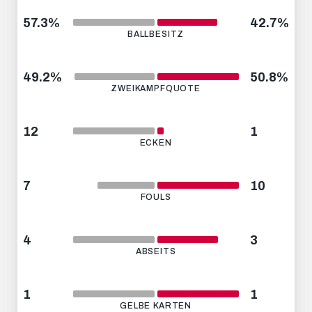
57.3%
42.7%
BALLBESITZ
49.2%
50.8%
ZWEIKAMPFQUOTE
12
1
ECKEN
7
10
FOULS
4
3
ABSEITS
1
1
GELBE KARTEN