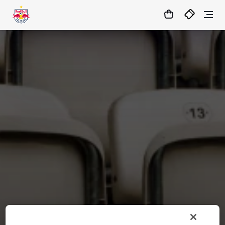
1
:
08
:
20
:
38
- : -