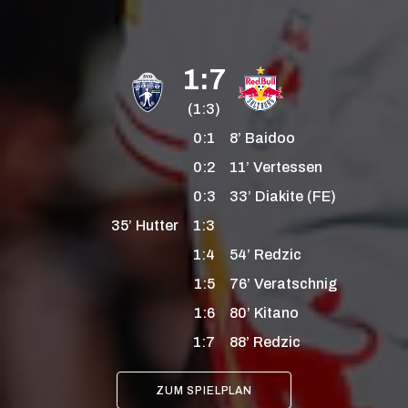
1:7
(1:3)
0:1
8’
Baidoo
0:2
11’
Vertessen
0:3
33’
Diakite
(FE)
35’
Hutter
1:3
1:4
54’
Redzic
1:5
76’
Veratschnig
1:6
80’
Kitano
1:7
88’
Redzic
ZUM SPIELPLAN