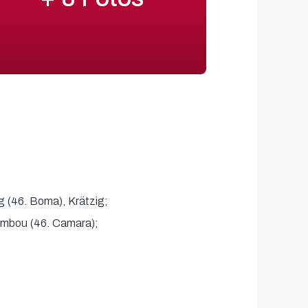
g (46. Boma), Krätzig;
iambou (46. Camara);