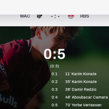
- : -
WAC
RBS
0:5
(0:3)
0:1
11’
Karim
Konate
0:2
35’
Karim
Konate
0:3
38’
Damir
Redzic
0:4
48’
Aboubacar
Camara
0:5
70’
Yorbe
Vertessen