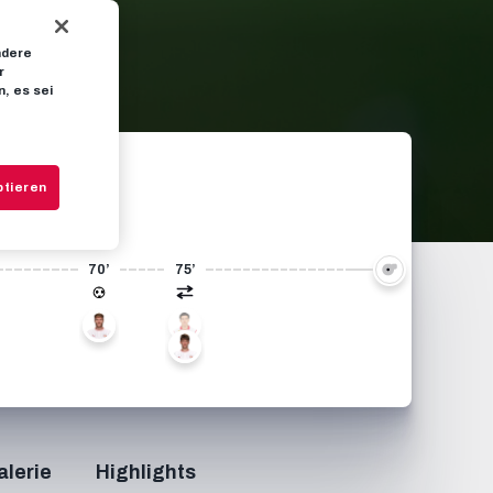
ndere
r
, es sei
ptieren
70’
75’
7
11
28
alerie
Highlights