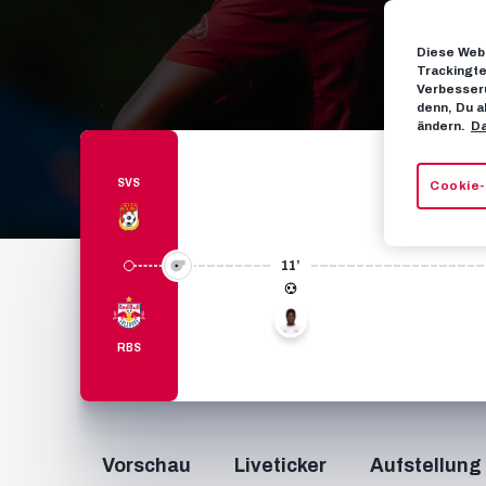
Diese Webs
Trackingte
Verbesseru
denn, Du a
ändern.
Da
SVS
Cookie-
11’
19
RBS
Vorschau
Liveticker
Aufstellung