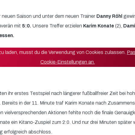
+7
r neuen Saison und unter dem neuen Trainer
Danny Röhl
gewi
8
verän mit
5:0.
Unsere Treffer erzielen
Karim Konate
(2),
Dami
7
essen.
+10
 zu laden, musst du die Verwendung von Cookies zulassen.
Pas
+7
Cookie-Einstellungen an.
23
43
n ihr erstes Testspiel nach längerer fußballfreier Zeit bei h
+10
ereits in der 11. Minute traf Karim Konate nach Zusammensp
+7
n vielversprechenden Aktionen fehlte noch die finale Genauigke
nate ein Kitano-Zuspiel zum 2:0. Und nur drei Minuten später 
91
g erfolgreich abschloss.
44