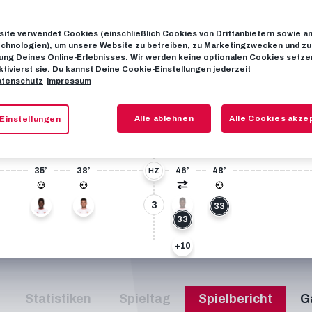
ite verwendet Cookies (einschließlich Cookies von Drittanbietern sowie a
ZUM SPIELPLAN
chnologien), um unsere Website zu betreiben, zu Marketingzwecken und zu
ng Deines Online-Erlebnisses. Wir werden keine optionalen Cookies setzen
ktivierst sie. Du kannst Deine Cookie-Einstellungen jederzeit
tenschutz
Impressum
Alle ablehnen
Alle Cookies akze
Einstellungen
0
35’
38’
46’
48’
HZ
3
19
19
23
33
33
+10
+7
Statistiken
Spieltag
Spielbericht
G