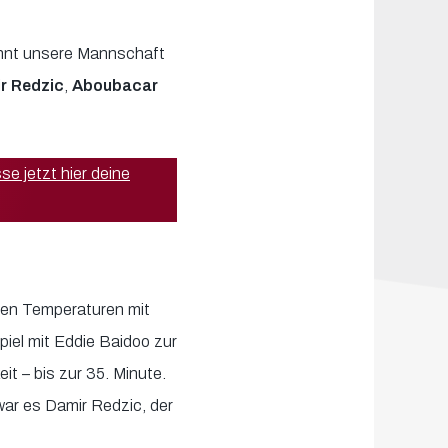
nnt unsere Mannschaft
r Redzic
,
Aboubacar
se jetzt hier deine
ohen Temperaturen mit
iel mit Eddie Baidoo zur
it – bis zur 35. Minute.
war es Damir Redzic, der