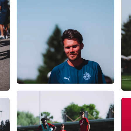
35
38
+10
+7
20
11
+10
+7