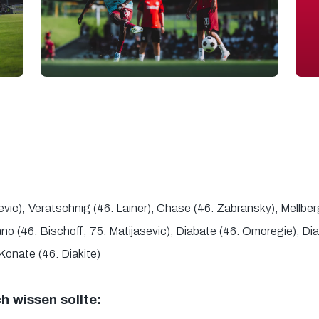
vic); Veratschnig (46. Lainer), Chase (46. Zabransky), Mellber
tano (46. Bischoff; 75. Matijasevic), Diabate (46. Omoregie), D
Konate (46. Diakite)
 wissen sollte: