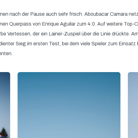
+10
nnen nach der Pause auch sehr frisch. Aboubacar Camara netzt
en Querpass von Enrique Aguilar zum 4:0. Auf weitere Top-Ch
+7
be Vertessen, der ein Lainer-Zuspiel über die Linie drückte. A
ienter Sieg im ersten Test, bei dem viele Spieler zum Einsatz
18
22
nten.
+10
+7
5
30
+10
+7