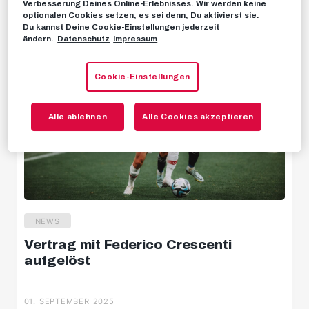
Verbesserung Deines Online-Erlebnisses. Wir werden keine
optionalen Cookies setzen, es sei denn, Du aktivierst sie.
Highlights
Du kannst Deine Cookie-Einstellungen jederzeit
ändern.
Datenschutz
Impressum
Stimmen
Hinter den Kulissen
Cookie-Einstellungen
Livestreams
Alle ablehnen
Alle Cookies akzeptieren
NEWS
Vertrag mit Federico Crescenti
aufgelöst
01. SEPTEMBER 2025