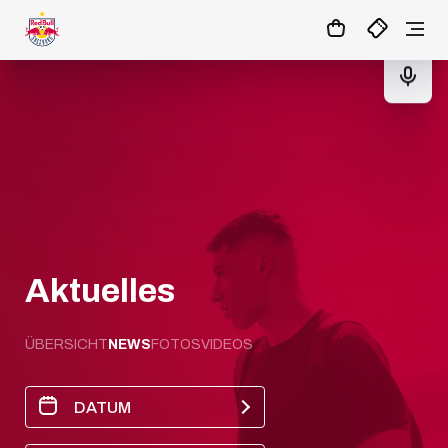
08
:
50
:
51
- : -
TICKETS
Aktuelles
ÜBERSICHT
NEWS
FOTOS
VIDEOS
DATUM