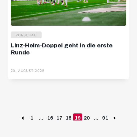
VORSCHAU
Linz-Heim-Doppel geht in die erste
Runde
20. AUGUST 2025
Previous
1
...
16
17
18
19
20
...
91
Next