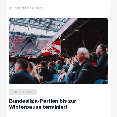
01. SEPTEMBER 2025
TICKETINFO
U8
Bundesliga-Partien bis zur
U9
Winterpause terminiert
U10 Süd