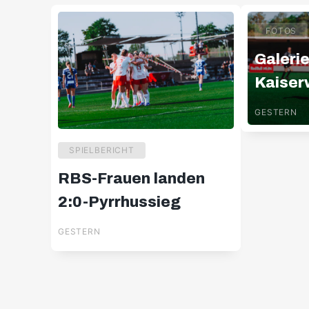
FOTOS
Galerie
Kaiser
Königs
GESTERN
SPIELBERICHT
RBS-Frauen landen
2:0-Pyrrhussieg
GESTERN