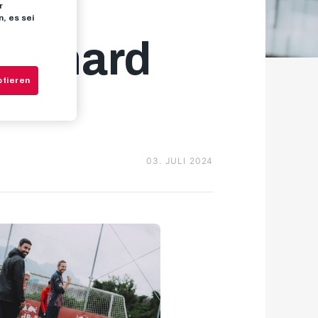
r
, es sei
lay hard
ptieren
03. JULI 2024