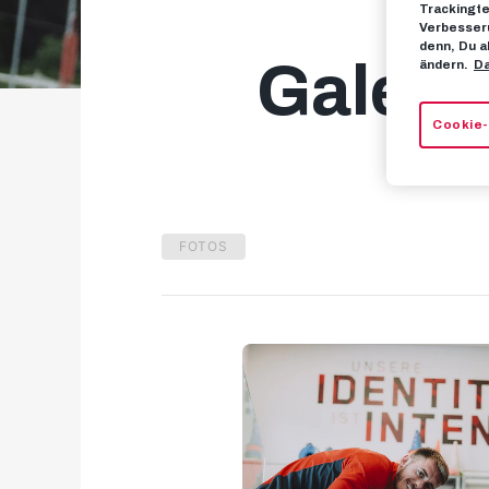
Trackingte
Verbesseru
denn, Du a
Galerie
ändern.
Da
Cookie-
FOTOS