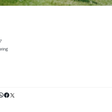
7
ering
Tweet