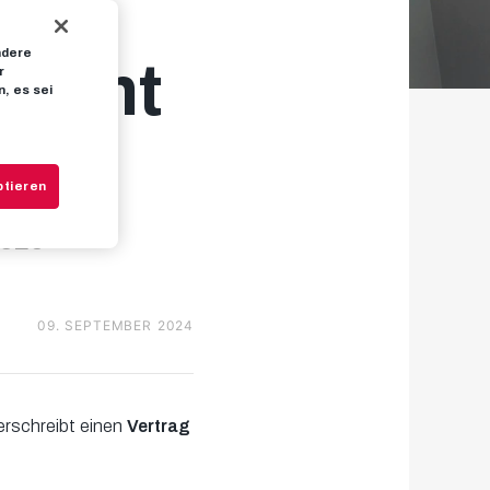
ndere
kommt
r
, es sei
ng
ptieren
2026
09. SEPTEMBER 2024
erschreibt einen
Vertrag