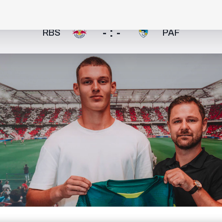
- : -
RBS
PAF