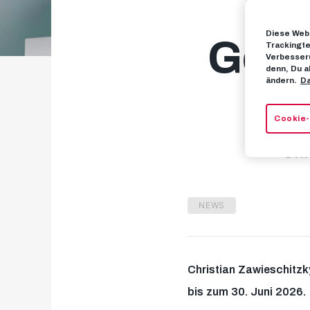
Diese Webs
Goal
Trackingte
Verbesseru
denn, Du a
ändern.
Da
v
Cookie-
Chr
NEWS
Christian Zawieschitzk
bis zum 30. Juni 2026.