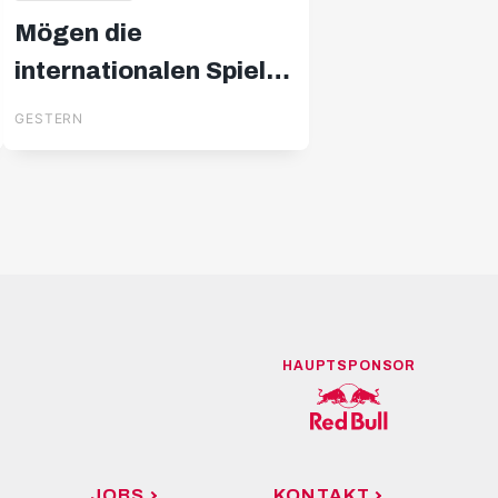
Mögen die
internationalen Spiele
beginnen
GESTERN
HAUPTSPONSOR
JOBS
KONTAKT