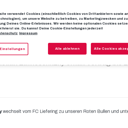
ite verwendet Cookies (einschließlich Cookies von Drittanbietern sowie a
ie-Youngster 
chnologien), um unsere Website zu betreiben, zu Marketingzwecken und zu
ng Deines Online-Erlebnisses. Wir werden keine optionalen Cookies setzen
ktivierst sie. Du kannst Deine Cookie-Einstellungen jederzeit
tenschutz
Impressum
om FC Lieferi
Alle ablehnen
Alle Cookies akze
Einstellungen
istian Zawieschitzky erhält Vertrag bis 
y
wechselt vom FC Liefering zu unseren Roten Bullen und unt