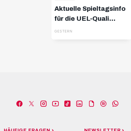
Aktuelle Spieltagsinfo
für die UEL-Quali
gegen Pafos FC
GESTERN
HÄUFIGE FRAGEN
NEWSLETTER