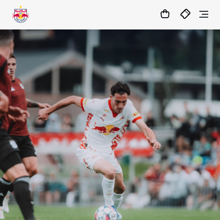
1
:
22
:
25
:
03
- : -
MATCHCENTER