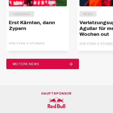
VORSCHAU
NEWS
Erst Kärnten, dann
Verletzungsu
Zypern
Aguilar für m
Wochen out
VOR ETWA 4 STUNDEN
VOR ETWA 5 STUND
WEITERE NEWS
HAUPTSPONSOR