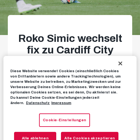
Roko Simic wechselt
fix zu Cardiff City
Abschied nach drei
Diese Website verwendet Cookies (einschließlich Cookies
gemeinsamen Jahren
von Drittanbietern sowie andere Trackingtechnologien), um
unsere Website zu betreiben, zu Marketingzwecken und zur
Verbesserung Deines Online-Erlebnisses. Wir werden keine
optionalen Cookies setzen, es sei denn, Du aktivierst sie.
Du kannst Deine Cookie-Einstellungen jederzeit
NEWS
30. AUGUST 2024
ändern.
Datenschutz
Impressum
Cookie-Einstellungen
Roko Simic
verlässt den FC Red Bull Salzburg
Alle ablehnen
Alle Cookies akzeptieren
nach gut drei Jahren und wechselt
fix in die