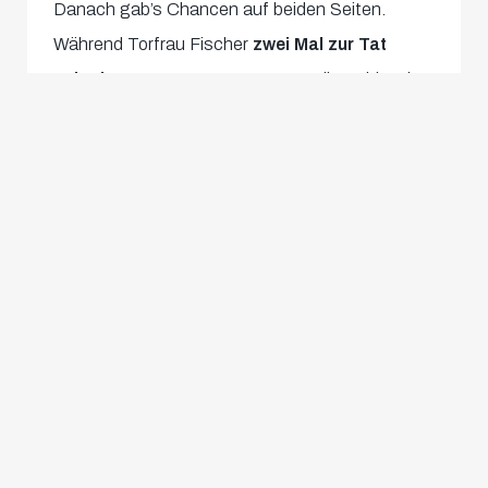
Danach gab’s Chancen auf beiden Seiten.
Während Torfrau Fischer
zwei Mal zur Tat
schreiten
musste, verpasste Emelie Kobler via
Schlenzer noch die endgültige Entscheidung.
„Mit Köpfchen“ gelang sie ihr dann doch: Die
Stürmerin empfing einen weiten Schirmbrand-
Freistoß und köpfelte das Rund – vorbei an der
herauseilenden Torfrau – über die Linie (81.). Da
sich danach niemand mehr anschickte, diesen
Spielbericht in die Länge zu ziehen, jubeln wir
über
einen ungefährdeten 3:0-Erfolg
beim
LASK!
Statement