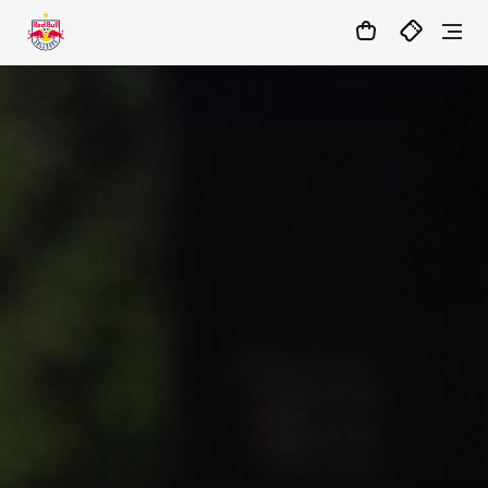
22
:
16
:
13
- : -