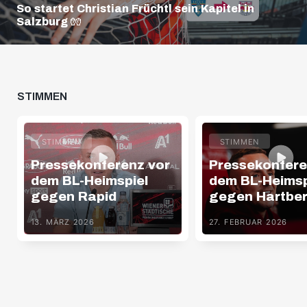
So startet Christian Früchtl sein Kapitel in
Salzburg 🧤
STIMMEN
STIMMEN
STIMMEN
Pressekonferenz vor
Pressekonfere
dem BL-Heimspiel
dem BL-Heimsp
gegen Rapid
gegen Hartbe
13. MÄRZ 2026
27. FEBRUAR 2026