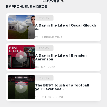
EMPFOHLENE VIDEOS
RBS-TV
A Day in the Life of Oscar Gloukh
🏡
21. FEBRUAR 2024
RBS-TV
A Day in the Life of Brenden
Aaronson
04. MAI 2022
RBS-TV
The BEST touch of a football
you’ll ever see 🪄
18. OKTOBER 2023