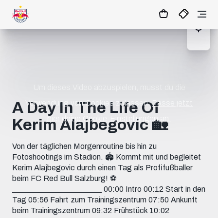
1:0
MATCHCENTER
Um dieses Video abzuspielen, musst du die
Verwendung von Cookies zulassen.
Passe jetzt
A Day In The Life Of
hier deine Cookie-Einstellungen an.
Kerim Alajbegovic 🏡
Von der täglichen Morgenroutine bis hin zu
Fotoshootings im Stadion. 🏟️ Kommt mit und begleitet
Kerim Alajbegovic durch einen Tag als Profifußballer
beim FC Red Bull Salzburg! ⚽️
_______________________ 00:00 Intro 00:12 Start in den
Tag 05:56 Fahrt zum Trainingszentrum 07:50 Ankunft
beim Trainingszentrum 09:32 Frühstück 10:02