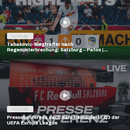
YOUTUBE
Tabakovic-Siegtreffer nach
Regenunterbrechung: Salzburg – Pafos |
Highlights | Europa League Q3
YOUTUBE
Pressekonferenz nach dem Heimspiel in Q3 der
UEFA Europa League