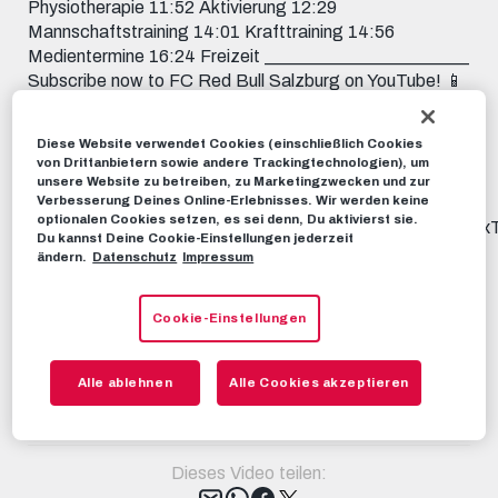
Physiotherapie 11:52 Aktivierung 12:29
Mannschaftstraining 14:01 Krafttraining 14:56
Medientermine 16:24 Freizeit _______________________
Subscribe now to FC Red Bull Salzburg on YouTube! 📱
FOLLOW US FACEBOOK:
https://www.facebook.com/FCRedBullSalzburg
Diese Website verwendet Cookies (einschließlich Cookies
INSTAGRAM: https://instagram.com/fcredbullsalzburg
von Drittanbietern sowie andere Trackingtechnologien), um
TIKTOK: https://www.tiktok.com/@fcredbullsalzburg
unsere Website zu betreiben, zu Marketingzwecken und zur
X: https://x.com/redbullsalzburg WHATSAPP:
Verbesserung Deines Online-Erlebnisses. Wir werden keine
optionalen Cookies setzen, es sei denn, Du aktivierst sie.
https://www.whatsapp.com/channel/0029Va9I5KHAu3aL
Du kannst Deine Cookie-Einstellungen jederzeit
THREADS:
ändern.
Datenschutz
Impressum
https://www.threads.net/@fcredbullsalzburg 🎟️ GET
YOUR TICKET: https://www.redbullsalzburg.at/tickets
Cookie-Einstellungen
🎒 FANSHOP: https://www.redbullshop.com/de-int/rb-
salzburg/
Alle ablehnen
Alle Cookies akzeptieren
RBS-TV
13. FEBRUAR 2026
Dieses Video teilen:
Tweet