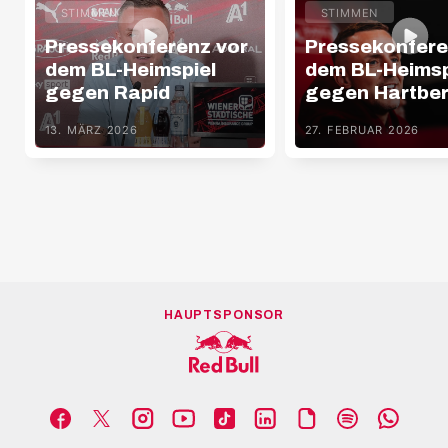
STIMMEN
STIMMEN
Pressekonferenz vor
Pressekonfere
dem BL-Heimspiel
dem BL-Heimsp
gegen Rapid
gegen Hartbe
13. MÄRZ 2026
27. FEBRUAR 2026
HAUPTSPONSOR