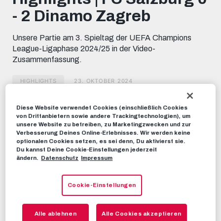
minute,
- 2 Dinamo Zagreb
46
seconds
Unsere Partie am 3. Spieltag der UEFA Champions
League-Ligaphase 2024/25 in der Video-
Zusammenfassung.
HIGHLIGHTS
23. OKTOBER 2024
Diese Website verwendet Cookies (einschließlich Cookies
Dieses Video teilen:
von Drittanbietern sowie andere Trackingtechnologien), um
Tweet
unsere Website zu betreiben, zu Marketingzwecken und zur
Verbesserung Deines Online-Erlebnisses. Wir werden keine
EMPFOHLENE VIDEOS
optionalen Cookies setzen, es sei denn, Du aktivierst sie.
Du kannst Deine Cookie-Einstellungen jederzeit
ändern.
Datenschutz
Impressum
RBS-TV
3/3 ☑️ | FC Salzburg 3 - 2 Dinamo
Zagreb | Highlights | 3. UYL-
Cookie-Einstellungen
Spieltag
23. OKTOBER 2024
Alle ablehnen
Alle Cookies akzeptieren