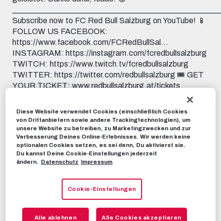
____________________________________________________
Subscribe now to FC Red Bull Salzburg on YouTube! 📱
FOLLOW US FACEBOOK:
https://www.facebook.com/FCRedBullSal...
INSTAGRAM: https://instagram.com/fcredbullsalzburg
TWITCH: https://www.twitch.tv/fcredbullsalzburg
TWITTER: https://twitter.com/redbullsalzburg 🎟️ GET
YOUR TICKET: www.redbullsalzburg.at/tickets
RBS-TV
14. JULI 2022
Diese Website verwendet Cookies (einschließlich Cookies
von Drittanbietern sowie andere Trackingtechnologien), um
unsere Website zu betreiben, zu Marketingzwecken und zur
Verbesserung Deines Online-Erlebnisses. Wir werden keine
Dieses Video teilen:
optionalen Cookies setzen, es sei denn, Du aktivierst sie.
Tweet
Du kannst Deine Cookie-Einstellungen jederzeit
ändern.
Datenschutz
Impressum
EMPFOHLENE VIDEOS
RBS-TV
Cookie-Einstellungen
„Ihr könnt auf mich zählen!“ |
Lucas Gourna-Douath im Interview
Alle ablehnen
Alle Cookies akzeptieren