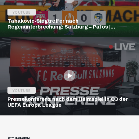
YOUTUBE
Tabakovic-Siegtreffer nach
Regenunterbrechung: Salzburg – Pafos |
Highlights | Europa League Q3
YOUTUBE
Pressekonferenz nach dem Heimspiel in Q3 der
UEFA Europa League
STIMMEN