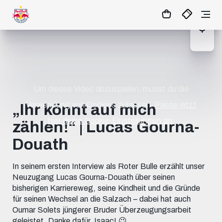
1
:
06
:
24
:
45
- : -
MATCHCENTER
Um dieses Video abzuspielen, musst du die
Verwendung von Cookies zulassen.
Passe jetzt
„Ihr könnt auf mich
hier deine Cookie-Einstellungen an.
zählen!“ | Lucas Gourna-
Douath
In seinem ersten Interview als Roter Bulle erzählt unser
Neuzugang Lucas Gourna-Douath über seinen
bisherigen Karriereweg, seine Kindheit und die Gründe
für seinen Wechsel an die Salzach – dabei hat auch
Oumar Solets jüngerer Bruder Überzeugungsarbeit
geleistet. Danke dafür, Isaac! 😉