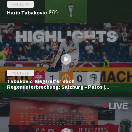
YOUTUBE
Haris Tabakovic 🇧🇦
YOUTUBE
Tabakovic-Siegtreffer nach
Regenunterbrechung: Salzburg – Pafos |
Highlights | Europa League Q3