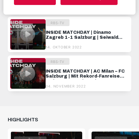
Punkt in London! | UEFA Champions
League
16. SEPTEMBER 2022
RBS-TV
INSIDE MATCHDAY | Dinamo
Zagreb 1-1 Salzburg | Seiwald
trifft erstmals in der Champions
League
14. OKTOBER 2022
RBS-TV
INSIDE MATCHDAY | AC Milan – FC
Salzburg | Mit Rekord-Fanreise
endet unsere Champions League-
Saison
04. NOVEMBER 2022
HIGHLIGHTS