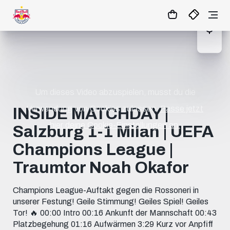
1:0
MATCHCENTER
Um dieses Video abzuspielen, musst du die
Verwendung von Cookies zulassen.
Passe jetzt
INSIDE MATCHDAY |
hier deine Cookie-Einstellungen an.
Salzburg 1-1 Milan | UEFA
Champions League |
Traumtor Noah Okafor
Champions League-Auftakt gegen die Rossoneri in
unserer Festung! Geile Stimmung! Geiles Spiel! Geiles
Tor! 🔥 00:00 Intro 00:16 Ankunft der Mannschaft 00:43
Platzbegehung 01:16 Aufwärmen 3:29 Kurz vor Anpfiff