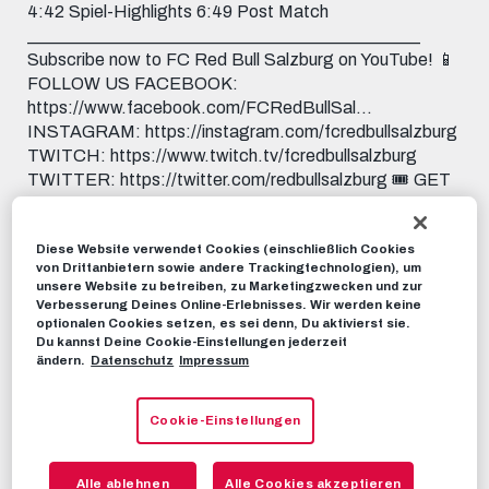
4:42 Spiel-Highlights 6:49 Post Match
_____________________________________________
Subscribe now to FC Red Bull Salzburg on YouTube! 📱
FOLLOW US FACEBOOK:
https://www.facebook.com/FCRedBullSal...
INSTAGRAM: https://instagram.com/fcredbullsalzburg
TWITCH: https://www.twitch.tv/fcredbullsalzburg
TWITTER: https://twitter.com/redbullsalzburg 🎟️ GET
YOUR TICKET: www.redbullsalzburg.at/tickets
Diese Website verwendet Cookies (einschließlich Cookies
RBS-TV
09. SEPTEMBER 2022
von Drittanbietern sowie andere Trackingtechnologien), um
unsere Website zu betreiben, zu Marketingzwecken und zur
Verbesserung Deines Online-Erlebnisses. Wir werden keine
Dieses Video teilen:
optionalen Cookies setzen, es sei denn, Du aktivierst sie.
Du kannst Deine Cookie-Einstellungen jederzeit
Tweet
ändern.
Datenschutz
Impressum
EMPFOHLENE VIDEOS
Cookie-Einstellungen
RBS-TV
INSIDE MATCHDAY | Chelsea 1-1
Salzburg | Okafor sichert uns
Alle ablehnen
Alle Cookies akzeptieren