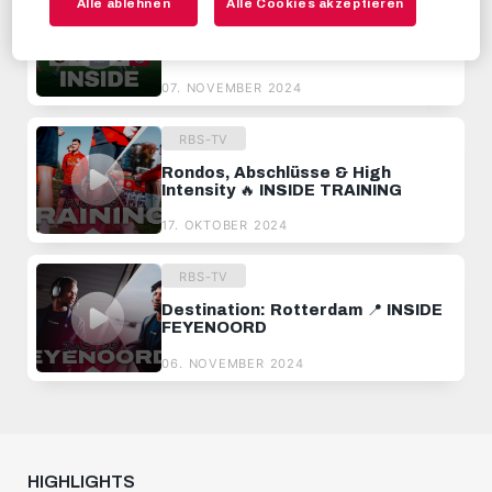
RBS-TV
Alle ablehnen
Alle Cookies akzeptieren
Konate & Guindo bringen das
Feuer zurück 🔥 INSIDE
FEYENOORD
07. NOVEMBER 2024
RBS-TV
Rondos, Abschlüsse & High
Intensity 🔥 INSIDE TRAINING
17. OKTOBER 2024
RBS-TV
Destination: Rotterdam 📍 INSIDE
FEYENOORD
06. NOVEMBER 2024
HIGHLIGHTS