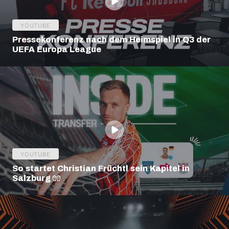
YOUTUBE
Pressekonferenz nach dem Heimspiel in Q3 der
UEFA Europa League
YOUTUBE
So startet Christian Früchtl sein Kapitel in
Salzburg 🧤