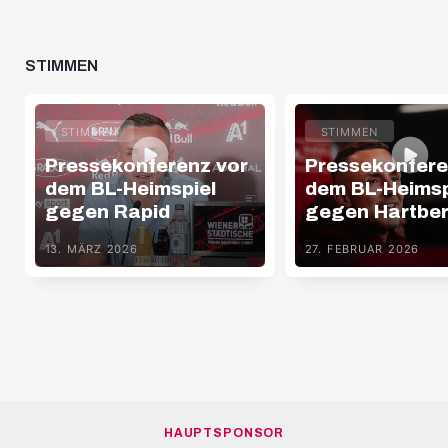
STIMMEN
STIMMEN
STIMMEN
Pressekonferenz vor
Pressekonfere
dem BL-Heimspiel
dem BL-Heimsp
gegen Rapid
gegen Hartbe
13. MÄRZ 2026
27. FEBRUAR 2026
HAUPTSPONSOR