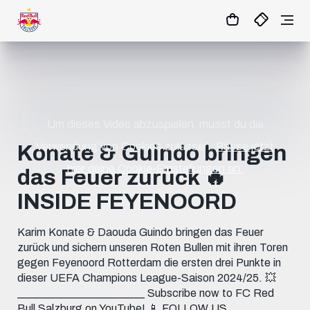
1:0
MATCHCENTER
Um dieses Video abzuspielen, musst du die
Verwendung von Cookies zulassen.
Passe jetzt
Konate & Guindo bringen
hier deine Cookie-Einstellungen an.
das Feuer zurück 🔥
INSIDE FEYENOORD
Karim Konate & Daouda Guindo bringen das Feuer
zurück und sichern unseren Roten Bullen mit ihren Toren
gegen Feyenoord Rotterdam die ersten drei Punkte in
dieser UEFA Champions League-Saison 2024/25. 💥
_______________________ Subscribe now to FC Red
Bull Salzburg on YouTube! 📱 FOLLOW US