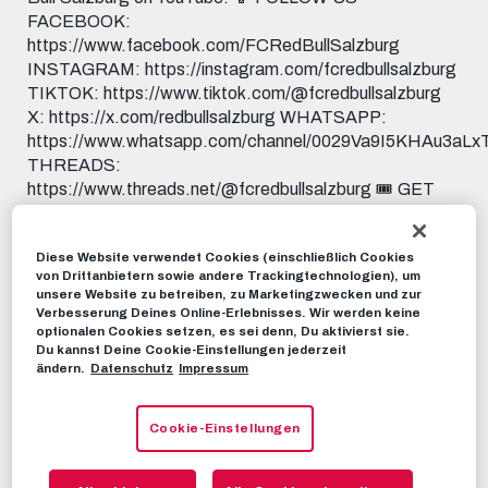
FACEBOOK:
https://www.facebook.com/FCRedBullSalzburg
INSTAGRAM: https://instagram.com/fcredbullsalzburg
TIKTOK: https://www.tiktok.com/@fcredbullsalzburg
X: https://x.com/redbullsalzburg WHATSAPP:
https://www.whatsapp.com/channel/0029Va9I5KHAu3aL
THREADS:
https://www.threads.net/@fcredbullsalzburg 🎟️ GET
YOUR TICKET: https://www.redbullsalzburg.at/tickets
🎒 FANSHOP: https://www.redbullshop.com/de-int/rb-
Diese Website verwendet Cookies (einschließlich Cookies
salzburg/
von Drittanbietern sowie andere Trackingtechnologien), um
unsere Website zu betreiben, zu Marketingzwecken und zur
RBS-TV
07. NOVEMBER 2024
Verbesserung Deines Online-Erlebnisses. Wir werden keine
optionalen Cookies setzen, es sei denn, Du aktivierst sie.
Du kannst Deine Cookie-Einstellungen jederzeit
ändern.
Datenschutz
Impressum
Dieses Video teilen:
Tweet
Cookie-Einstellungen
EMPFOHLENE VIDEOS