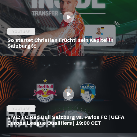
YOUTUBE
So startet Christian Früchtl sein Kapitel in
Salzburg 🧤
YOUTUBE
LIVE: FC Red Bull Salzburg vs. Pafos FC | UEFA
Europa League Qualifiers | 19:00 CET