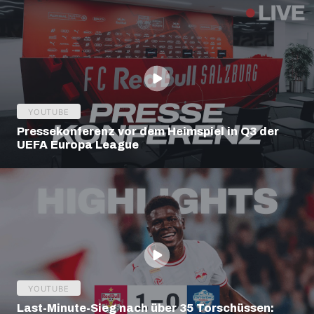
YOUTUBE
Pressekonferenz vor dem Heimspiel in Q3 der
UEFA Europa League
YOUTUBE
Last-Minute-Sieg nach über 35 Torschüssen: