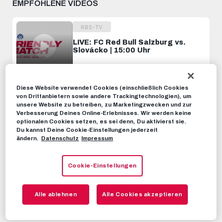
EMPFOHLENE VIDEOS
RBS-TV
LIVE: FC Red Bull Salzburg vs.
Slovácko | 15:00 Uhr
15. JULI 2023
Diese Website verwendet Cookies (einschließlich Cookies
RBS-TV
von Drittanbietern sowie andere Trackingtechnologien), um
LIVE: FC Red Bull Salzburg vs. HSV
unsere Website zu betreiben, zu Marketingzwecken und zur
| 10:30 Uhr
Verbesserung Deines Online-Erlebnisses. Wir werden keine
optionalen Cookies setzen, es sei denn, Du aktivierst sie.
15. JULI 2023
Du kannst Deine Cookie-Einstellungen jederzeit
ändern.
Datenschutz
Impressum
RBS-TV
Cookie-Einstellungen
LIVE: FC Bayern München vs. FC
Red Bull Salzburg | 18:00 Uhr
13. JANUAR 2023
Alle ablehnen
Alle Cookies akzeptieren