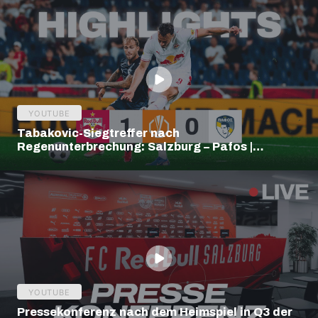
YOUTUBE
Tabakovic-Siegtreffer nach
Regenunterbrechung: Salzburg – Pafos |
Highlights | Europa League Q3
YOUTUBE
Pressekonferenz nach dem Heimspiel in Q3 der