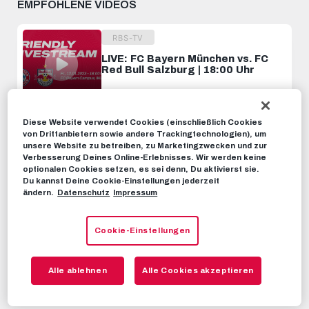
EMPFOHLENE VIDEOS
RBS-TV
LIVE: FC Bayern München vs. FC
Red Bull Salzburg | 18:00 Uhr
13. JANUAR 2023
Diese Website verwendet Cookies (einschließlich Cookies
RBS-TV
von Drittanbietern sowie andere Trackingtechnologien), um
LIVE: FC Red Bull Salzburg vs.
unsere Website zu betreiben, zu Marketingzwecken und zur
Ferencvaros Budapest | 18:00 Uhr
Verbesserung Deines Online-Erlebnisses. Wir werden keine
optionalen Cookies setzen, es sei denn, Du aktivierst sie.
30. JUNI 2023
Du kannst Deine Cookie-Einstellungen jederzeit
ändern.
Datenschutz
Impressum
RBS-TV
Cookie-Einstellungen
LIVE: FC Red Bull Salzburg vs. HSV
| 10:30 Uhr
15. JULI 2023
Alle ablehnen
Alle Cookies akzeptieren