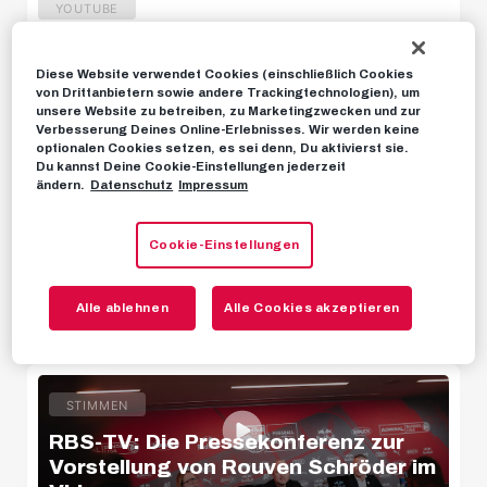
YOUTUBE
U11 Süd
Starker Heimauftritt: Salzburg –
Hartberg | Highlights | 4. Spieltag,
Diese Website verwendet Cookies (einschließlich Cookies
U12 Süd
ADMIRAL Bundesliga 24/25
von Drittanbietern sowie andere Trackingtechnologien), um
unsere Website zu betreiben, zu Marketingzwecken und zur
U14 Süd
Verbesserung Deines Online-Erlebnisses. Wir werden keine
05. DEZEMBER 2024
optionalen Cookies setzen, es sei denn, Du aktivierst sie.
Du kannst Deine Cookie-Einstellungen jederzeit
ändern.
Datenschutz
Impressum
HIGHLIGHTS
Highlights | FC Red Bull Salzburg 4 -
Cookie-Einstellungen
0 TSV Hartberg
U18w
Alle ablehnen
Alle Cookies akzeptieren
04. DEZEMBER 2024
U16w
STIMMEN
News
RBS-TV: Die Pressekonferenz zur
Vorstellung von Rouven Schröder im