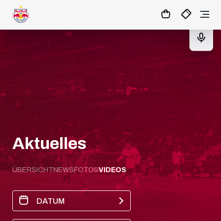
12
:
04
:
43
- : -
TICKETS
Aktuelles
ÜBERSICHT
NEWS
FOTOS
VIDEOS
DATUM