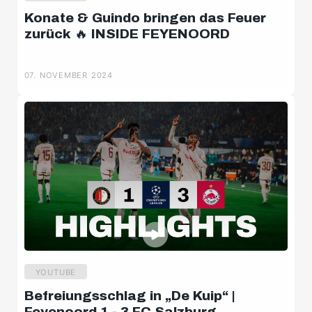
Konate & Guindo bringen das Feuer
zurück 🔥 INSIDE FEYENOORD
07. NOVEMBER 2024
YOUTUBE
Befreiungsschlag in „De Kuip“ |
Feyenoord 1 - 3 FC Salzburg