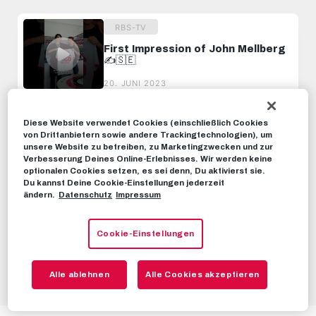
RBS-TV
First Impression of John Mellberg
✍️🇸🇪
20. JUNI 2023
RBS-TV
Diese Website verwendet Cookies (einschließlich Cookies
von Drittanbietern sowie andere Trackingtechnologien), um
A Day in the Life of Oscar Gloukh
unsere Website zu betreiben, zu Marketingzwecken und zur
🏡
Verbesserung Deines Online-Erlebnisses. Wir werden keine
21. FEBRUAR 2024
optionalen Cookies setzen, es sei denn, Du aktivierst sie.
Du kannst Deine Cookie-Einstellungen jederzeit
ändern.
Datenschutz
Impressum
RBS-TV
A Day in the Life of Brenden
Cookie-Einstellungen
Aaronson
04. MAI 2022
Alle ablehnen
Alle Cookies akzeptieren