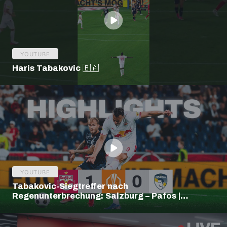
YOUTUBE
Haris Tabakovic 🇧🇦
YOUTUBE
Tabakovic-Siegtreffer nach
Regenunterbrechung: Salzburg – Pafos |
Highlights | Europa League Q3