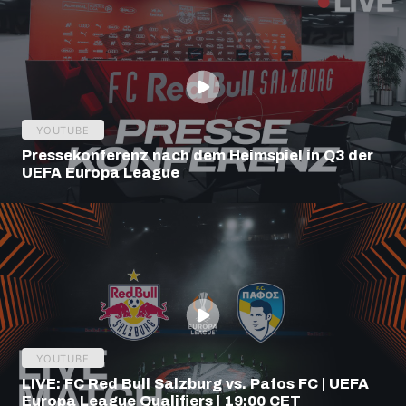
YOUTUBE
Pressekonferenz nach dem Heimspiel in Q3 der
UEFA Europa League
YOUTUBE
LIVE: FC Red Bull Salzburg vs. Pafos FC | UEFA
Europa League Qualifiers | 19:00 CET