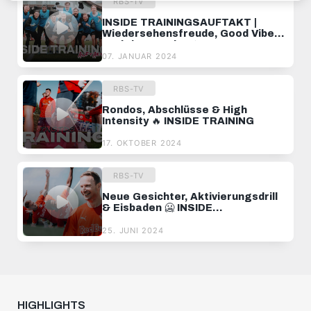
RBS-TV
INSIDE TRAININGSAUFTAKT |
Wiedersehensfreude, Good Vibes
& High Intensity ⚡️
07. JANUAR 2024
RBS-TV
Rondos, Abschlüsse & High
Intensity 🔥 INSIDE TRAINING
17. OKTOBER 2024
RBS-TV
Neue Gesichter, Aktivierungsdrill
& Eisbaden 🥶 INSIDE
TRAININGSAUFTAKT
25. JUNI 2024
HIGHLIGHTS