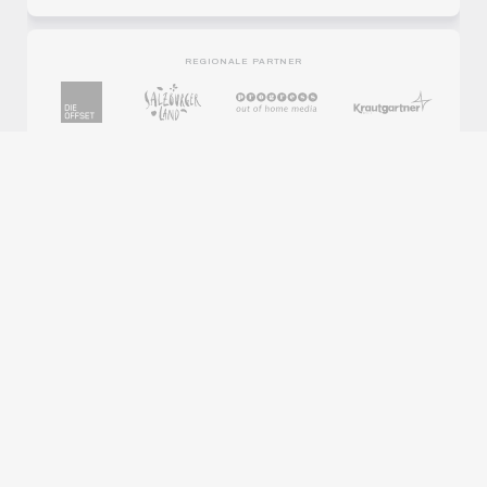
REGIONALE PARTNER
PARTNER
© 2026 FC Red Bull Salzburg GmbH
Impressum
Datenschutz
Nutzungsbedingungen
Barrierefreiheitserklärung
Cookies