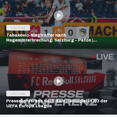
YOUTUBE
Tabakovic-Siegtreffer nach
Regenunterbrechung: Salzburg – Pafos |
Highlights | Europa League Q3
YOUTUBE
Pressekonferenz nach dem Heimspiel in Q3 der
UEFA Europa League