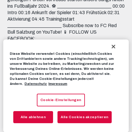
ins Fußballjahr 2024. ⚽️ _______________________ 00:00
Intro 00:16 Ankunft der Spieler 01:43 Frühstück 02:31
Aktivierung 04:45 Trainingsstart
_______________________ Subscribe now to FC Red
Bull Salzburg on YouTube! 📱 FOLLOW US
FACEBOOK:
https://www.facebook.com/FCRedBullSalzburg
INSTAGRAM: https://instagram.com/fcredbullsalzburg
Diese Website verwendet Cookies (einschließlich Cookies
TIKTOK: https://www.tiktok.com/@fcredbullsalzburg
von Drittanbietern sowie andere Trackingtechnologien), um
unsere Website zu betreiben, zu Marketingzwecken und zur
TWITTER: https://twitter.com/redbullsalzburg 🎟️ GET
Verbesserung Deines Online-Erlebnisses. Wir werden keine
YOUR TICKET: https://www.redbullsalzburg.at/tickets
optionalen Cookies setzen, es sei denn, Du aktivierst sie.
Du kannst Deine Cookie-Einstellungen jederzeit
RBS-TV
07. JANUAR 2024
ändern.
Datenschutz
Impressum
Cookie-Einstellungen
Dieses Video teilen:
Tweet
Alle ablehnen
Alle Cookies akzeptieren
EMPFOHLENE VIDEOS