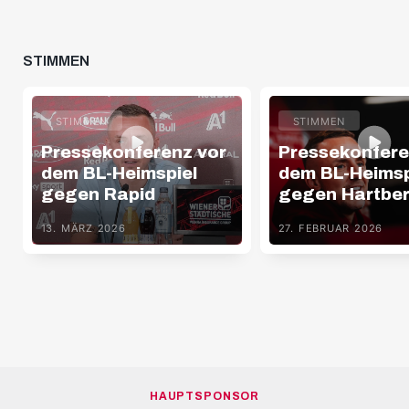
STIMMEN
STIMMEN
STIMMEN
Pressekonferenz vor
Pressekonfere
dem BL-Heimspiel
dem BL-Heimsp
gegen Rapid
gegen Hartbe
13. MÄRZ 2026
27. FEBRUAR 2026
HAUPTSPONSOR