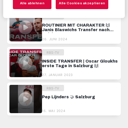
EMPFOHLENE VIDEOS
Alle ablehnen
Alle Cookies akzeptieren
RBS-TV
ROUTINIER MIT CHARAKTER 🙌
Janis Blaswichs Transfer nach
Salzburg 🤝
26. JUNI 2024
RBS-TV
INSIDE TRANSFER | Oscar Gloukhs
erste Tage in Salzburg 🙌
27. JANUAR 2023
RBS-TV
Pep Lijnders 🤝 Salzburg
15. MAI 2024