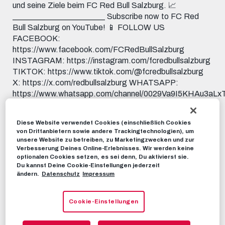
und seine Ziele beim FC Red Bull Salzburg. 📈
_______________________ Subscribe now to FC Red
Bull Salzburg on YouTube! 📱 FOLLOW US
FACEBOOK:
https://www.facebook.com/FCRedBullSalzburg
INSTAGRAM: https://instagram.com/fcredbullsalzburg
TIKTOK: https://www.tiktok.com/@fcredbullsalzburg
X: https://x.com/redbullsalzburg WHATSAPP:
https://www.whatsapp.com/channel/0029Va9I5KHAu3aL
THREADS:
https://www.threads.net/@fcredbullsalzburg 🎟️ GET
Diese Website verwendet Cookies (einschließlich Cookies
YOUR TICKETS:
von Drittanbietern sowie andere Trackingtechnologien), um
https://www.redbullsalzburg.at/tickets 🎒 FANSHOP:
unsere Website zu betreiben, zu Marketingzwecken und zur
https://www.redbullshop.com/de-int/rb-salzburg/
Verbesserung Deines Online-Erlebnisses. Wir werden keine
optionalen Cookies setzen, es sei denn, Du aktivierst sie.
Du kannst Deine Cookie-Einstellungen jederzeit
RBS-TV
26. JUNI 2024
ändern.
Datenschutz
Impressum
Cookie-Einstellungen
Dieses Video teilen:
Tweet