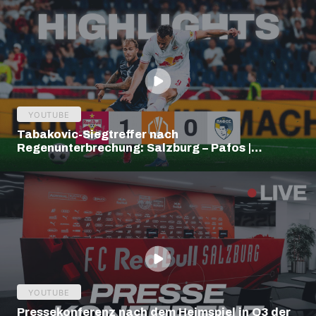
YOUTUBE
Tabakovic-Siegtreffer nach
Regenunterbrechung: Salzburg – Pafos |
Highlights | Europa League Q3
YOUTUBE
Pressekonferenz nach dem Heimspiel in Q3 der