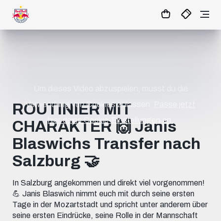
1
:
10
:
07
:
28
- : -
MATCHCENTER
Um dieses Video abzuspielen, musst du die
Verwendung von Cookies zulassen.
Passe jetzt
ROUTINIER MIT
hier deine Cookie-Einstellungen an.
CHARAKTER 🙌 Janis
Blaswichs Transfer nach
Salzburg 🤝
In Salzburg angekommen und direkt viel vorgenommen!
💪 Janis Blaswich nimmt euch mit durch seine ersten
Tage in der Mozartstadt und spricht unter anderem über
seine ersten Eindrücke, seine Rolle in der Mannschaft