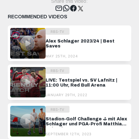
Share this video:
Tweet
RECOMMENDED VIDEOS
RBS-TV
Alex Schlager 2023/24 | Best
Saves
MAY 25TH, 2024
RBS-TV
LIVE: Testspiel vs. SV Lafnitz |
11:00 Uhr, Red Bull Arena
JANUARY 29TH, 2022
RBS-TV
Stadion-Golf Challenge ⛳️ mit Alex
Schlager und PGA-Profi Matthias
Schwab
SEPTEMBER 12TH, 2023