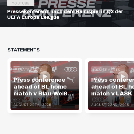
YOUTUBE
Pressekonferenz nach dem Heimspiel in Q3 der
UEFA Europa League
STATEMENTS
STATEMENTS
STATEMENTS
Press conference
Press confere
ahead of BL home
ahead of BL 
match v Blau-Weiß
match v LASK
Linz
AUGUST 29TH, 2025
AUGUST 22ND, 2025