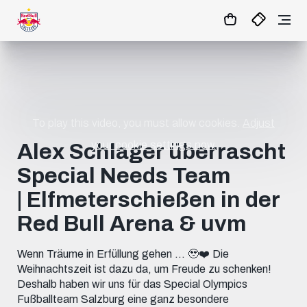
08
:
15
:
21
- : -
MATCHCENTER
To play this video, you must allow cookies.
Adjust
your cookie settings now.
Alex Schlager überrascht
Special Needs Team
| Elfmeterschießen in der
Red Bull Arena & uvm
Wenn Träume in Erfüllung gehen … 🥹❤️ Die
Weihnachtszeit ist dazu da, um Freude zu schenken!
Deshalb haben wir uns für das Special Olympics
Fußballteam Salzburg eine ganz besondere