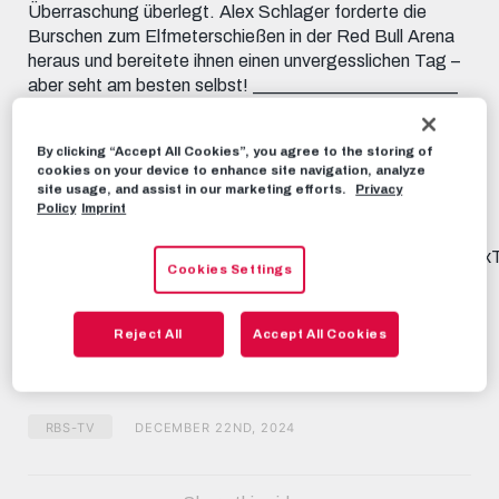
Überraschung überlegt. Alex Schlager forderte die
Burschen zum Elfmeterschießen in der Red Bull Arena
heraus und bereitete ihnen einen unvergesslichen Tag –
aber seht am besten selbst! _______________________
Subscribe now to FC Red Bull Salzburg on YouTube! 📱
FOLLOW US FACEBOOK:
By clicking “Accept All Cookies”, you agree to the storing of
https://www.facebook.com/FCRedBullSalzburg
cookies on your device to enhance site navigation, analyze
INSTAGRAM: https://instagram.com/fcredbullsalzburg
site usage, and assist in our marketing efforts.
Privacy
TIKTOK: https://www.tiktok.com/@fcredbullsalzburg
Policy
Imprint
X: https://x.com/redbullsalzburg WHATSAPP:
https://www.whatsapp.com/channel/0029Va9I5KHAu3aL
Cookies Settings
THREADS:
https://www.threads.net/@fcredbullsalzburg 🎟️ GET
YOUR TICKET: https://www.redbullsalzburg.at/tickets
Reject All
Accept All Cookies
🎒 FANSHOP: https://www.redbullshop.com/de-int/rb-
salzburg/
RBS-TV
DECEMBER 22ND, 2024