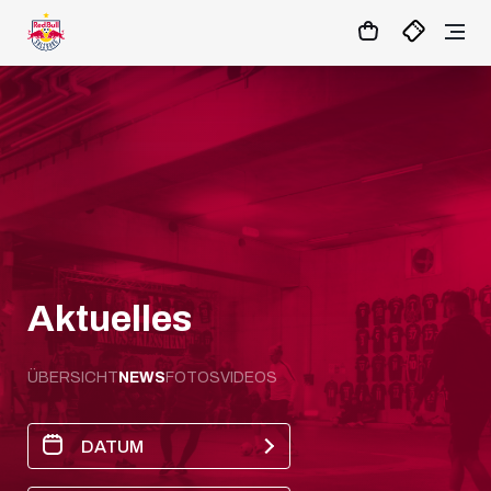
1
:
00
:
26
:
49
- : -
MATCHCENTER
Aktuelles
ÜBERSICHT
NEWS
FOTOS
VIDEOS
DATUM