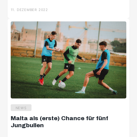
11. DEZEMBER 2022
NEWS
U8
Malta als (erste) Chance für fünf
U9
Jungbullen
U10 Süd