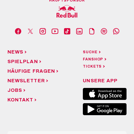
Previous
1
...
68
69
70
71
72
...
91
Next
HAUPTSPONSOR
NEWS
SUCHE
FANSHOP
SPIELPLAN