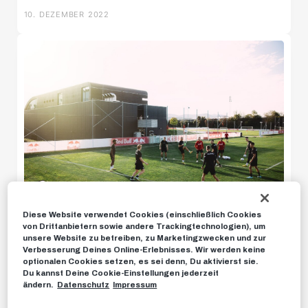
10. DEZEMBER 2022
U11 Süd
U12 Süd
U14 Süd
U18w
U16w
Diese Website verwendet Cookies (einschließlich Cookies
von Drittanbietern sowie andere Trackingtechnologien), um
NEWS
unsere Website zu betreiben, zu Marketingzwecken und zur
Verbesserung Deines Online-Erlebnisses. Wir werden keine
Testkracher gegen den FC Bayern
optionalen Cookies setzen, es sei denn, Du aktivierst sie.
News
zum Jahresauftakt
Du kannst Deine Cookie-Einstellungen jederzeit
ändern.
Datenschutz
Impressum