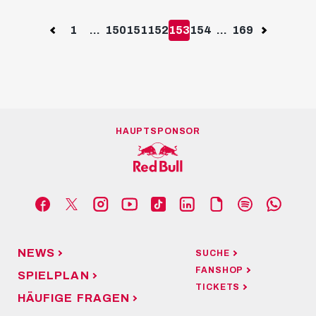
Previous
1
...
150
151
152
153
154
...
169
Next
HAUPTSPONSOR
NEWS
SUCHE
FANSHOP
SPIELPLAN
TICKETS
HÄUFIGE FRAGEN