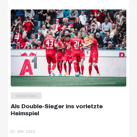
VORSCHAU
Als Double-Sieger ins vorletzte
U8
Heimspiel
U9
07. MAI 2022
U10 Süd