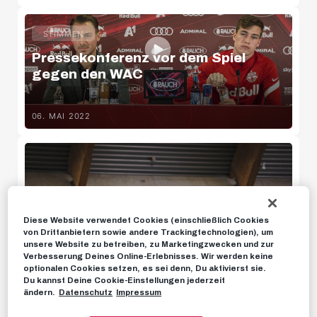
U11 Süd
STIMMEN
U12 Süd
Pressekonferenz vor dem Spiel
gegen den WAC
U14 Süd
06. MAI 2022
U18w
Diese Website verwendet Cookies (einschließlich Cookies
U16w
von Drittanbietern sowie andere Trackingtechnologien), um
unsere Website zu betreiben, zu Marketingzwecken und zur
Verbesserung Deines Online-Erlebnisses. Wir werden keine
optionalen Cookies setzen, es sei denn, Du aktivierst sie.
News
Du kannst Deine Cookie-Einstellungen jederzeit
ändern.
Datenschutz
Impressum