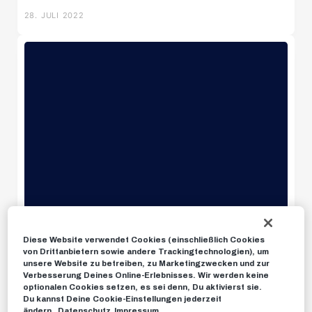
28. JULI 2022
U11 Süd
U12 Süd
U14 Süd
U18w
U16w
Diese Website verwendet Cookies (einschließlich Cookies
von Drittanbietern sowie andere Trackingtechnologien), um
unsere Website zu betreiben, zu Marketingzwecken und zur
News
Verbesserung Deines Online-Erlebnisses. Wir werden keine
optionalen Cookies setzen, es sei denn, Du aktivierst sie.
Du kannst Deine Cookie-Einstellungen jederzeit
ändern.
Datenschutz
Impressum