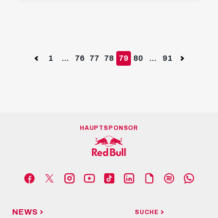
SPIELBERICHT
Knappe Niederlage gegen Antwerpen
09. JULI 2022
Previous
1
...
76
77
78
79
80
...
91
Next