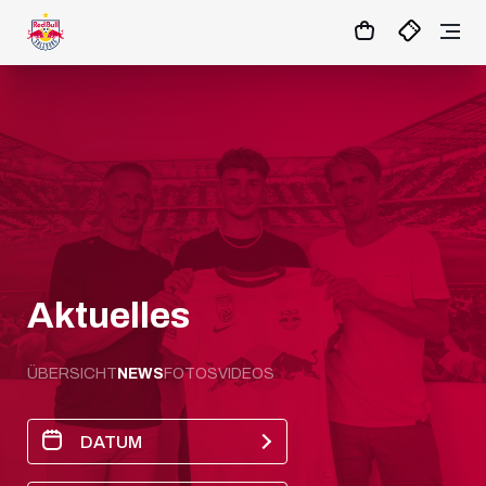
1
:
15
:
00
:
52
- : -
MATCHCENTER
Aktuelles
ÜBERSICHT
NEWS
FOTOS
VIDEOS
DATUM