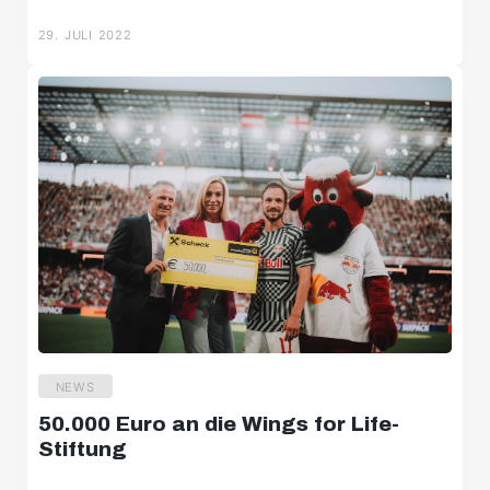
29. JULI 2022
NEWS
U8
50.000 Euro an die Wings for Life-
U9
Stiftung
U10 Süd